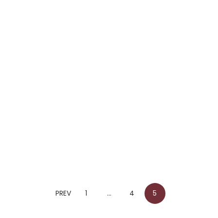
محاضرة في الأمم المتّحدة، جنيف،١٠ أيلول
٢٠٠١
EVENTS
PREV
1
…
4
5