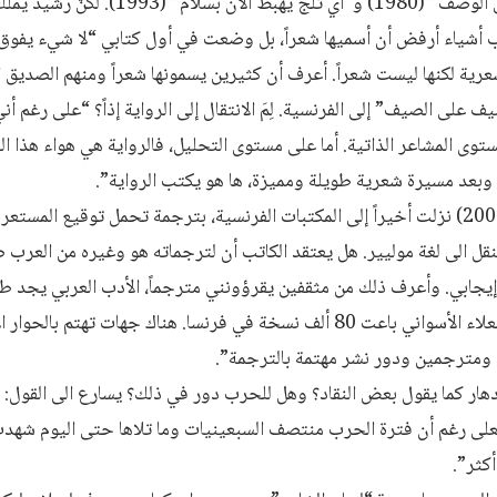
الصيف” (1979)، و“لا شيء يفوق الوصف” (980
ب أشياء أرفض أن أسميها شعراً، بل وضعت في أول كتابي “لا شيء يفوق ال
لشعرية لكنها ليست شعراً. أعرف أن كثيرين يسمونها شعراً ومنهم الصديق ا
على الصيف” إلى الفرنسية. لِمَ الانتقال إلى الرواية إذاً؟ “على رغم أن
ستوى المشاعر الذاتية. أما على مستوى التحليل، فالرواية هي هواء هذا ال
، وبعد مسيرة شعرية طويلة ومميزة، ها هو يكتب الرواية”.
رواية الضعيف “إنسي السيارة” (2002) نزلت أخيراً إلى المكتبات الفرنسية، بترجمة تحمل تو
ُنقل الى لغة موليير. هل يعتقد الكاتب أن لترجماته هو وغيره من العرب 
ابي. وأعرف ذلك من مثقفين يقرؤونني مترجماً، الأدب العربي يجد طري
خذ مثلاً رواية “عمارة يعقوبيان” لعلاء الأسواني باعت 80 ألف نسخة في فرنسا. هنا
 ومترجمين ودور نشر مهتمة بالترجمة”.
زدهار كما يقول بعض النقاد؟ وهل للحرب دور في ذلك؟ يسارع الى القول: “
فعلى رغم أن فترة الحرب منتصف السبعينيات وما تلاها حتى اليوم شهدت غ
كثر”.