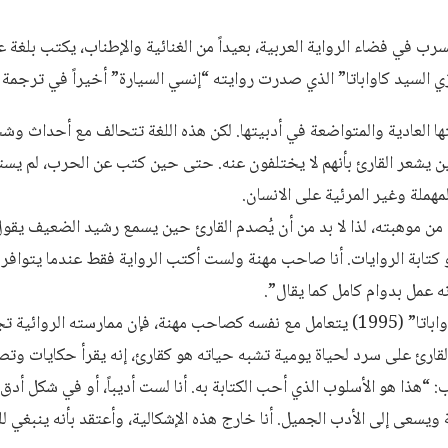
ب في فضاء الرواية العربية، بعيداً من الغنائية والإطناب، يكتب بلغة عا
سيد كاواباتا” الذي صدرت روايته “إنسي السيارة” أخيراً في ترجمة فرنسية ع
العادية والمتواضعة في أدبيتها. لكن هذه اللغة تتحالف مع أحداث وشخ
ديين يشعر القارئ بأنهم لا يختلفون عنه. حتى حين كتب عن الحرب، لم يس
لمهملة وغير المرئية على الانسان.
ل من موهبته، لذا لا بد من أن يُصدم القارئ حين يسمع رشيد الضعيف يق
 كتابة الروايات. أنا صاحب مهنة ولست أكتب الرواية فقط عندما يتواف
ه عمل بدوام كامل كما يقال”.
وإذا كان صاحب “عزيزي السيد كاواباتا” (1995) يتعامل مع نفسه كصاحب مهنة، فإن ممارس
القارئ على سرد لحياة يومية تشبه حياته هو كقارئ، إنه يقرأ حكايات وت
: “هذا هو الأسلوب الذي أحب الكتابة به. أنا لست أديباً، أو في شكل أدق
ويسعى إلى الأدب الجميل. أنا خارج هذه الإشكالية، وأعتقد بأنه ينبغي ل