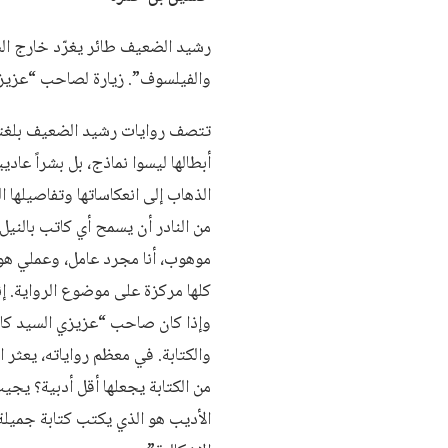
رشيد الضعيف طائر يغرّد خارج السر
والفيلسوف”. زيارة لصاحب “عزيزي ال
تتصف روايات رشيد الضعيف بلغتها 
أبطالها ليسوا نماذج، بل بشراً عا
الذهاب إلى انعكاساتها وتفاصيلها ا
من النادر أن يسمح أي كاتب بالني
موهوب، أنا مجرد عامل، وعملي هو
كلها مركزة على موضوع الرواية. إن
والكتابة. في معظم رواياته، يعثر 
من الكتابة يجعلها أقل أدبية؟ يجيب
الأديب هو الذي يكتب كتابة جميلة 