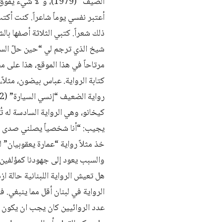
أعتبر نفسي يوماً شاعراً. كنت أكت
ذلك شعراً. كتبي الثلاثة أصفها با
شيخ الذي ترجم لي “حين حلّ السيف 
مرتاحاً في هذا الموقع، هذا على م
كتابة الرواية. عباس بيضون، مثلاً
كيخانو، وهي الرواية السادسة له ت
يجيب: “أنا شخصياً يصلني صدى إيج
والسبب يعود إلى جهودنا كمؤلفين
هل تعيش الرواية اللبنانية حالة ا
الرواية في لبنان أقل مما ينبغي. 
عدد الروائيين كان يجب ان يكون أ