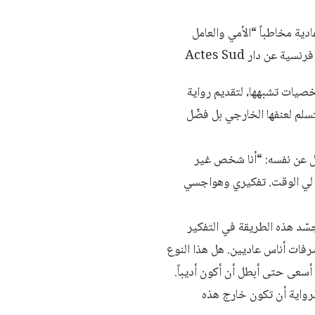
دية مخاطباً “الأمي والعامل
ن دار Actes Sud
صيات تشبهها، لتقديم رواية
تسلم لعنفها الخارجي بل فضّل
ول عن نفسه: “أنا شخص غير
ر لي الوقت. تفكيري وهواجسي
ته الروائية تجسّد هذه الطريقة في التفكير
صرفات أناس عاديين. هل هذا النوع
 أسعى حتى أبطل أن أكون أديباً.
لرواية أن تكون خارج هذه