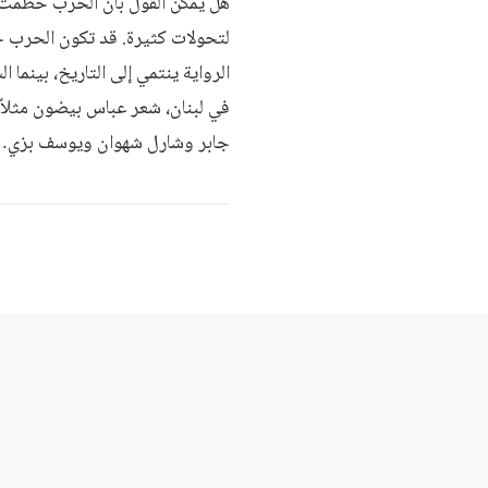
هل يمكن القول بأن الحرب حطمت 
لتحولات كثيرة. قد تكون الحرب جع
الرواية ينتمي إلى التاريخ، بينما 
في لبنان، شعر عباس بيضون مثلاً 
جابر وشارل شهوان ويوسف بزي… هؤلا