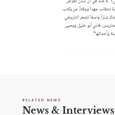
؟ “لا شك في أن لبنان تعرض
ة تتطلب جهداً ووقتاً. من يكتب
ك تياراً واسعاً للشعر التاريخي
لمتاريس: فادي أبو خليل ويحيى
نة وأحداثها”.
RELATED NEWS
News & Interviews