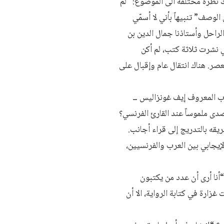
1) و“أي ثلج يهبط الآن بسلام” (1993). لكنّ رشيد يملك نظرة مختلفة الى الموضوع: “لم
وصف” تنبيهاً بأني لا أسمّي
لراحل وأستاذنا جمال الدين بن
ي نشرت ثلاثة كتب، لم أكن
عصر. هناك انتقال عام وإقبال على
قيع المستعرب المعروف إيف غونزاليس ــ
صدى ملموساً عند القارئ الفرنسي؟
قه بالتدريج إلى قراء أجانب.
ك جهات تهتم بالحوار الإيجابي بين العرب والفرنسيين،
أنا أرى أن عدد من يكتبون
زارة في كتابة الرواية، الا أن