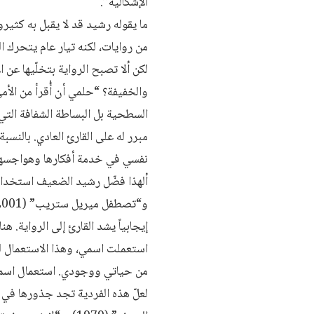
الإشكالية”.
ما يقوله رشيد قد لا يقبل به كثير
من روايات، لكنه تيار عام يتحرك ال
لكن ألا تصبح الرواية بتخلّيها عن
والخفيفة؟ “حلمي أن أُقرأ من الأ
السطحية بل البساطة الشفافة التي 
مبرر له على القارئ العادي. بالنس
نفسي في خدمة أفكارها وهواجسها، 
إيجابياً يشد القارئ إلى الرواية. ه
استعملت اسمي، وهذا الاستعمال ل
من حياتي ووجودي. استعمال اسمي
لعلّ هذه الفردية تجد جذورها في 