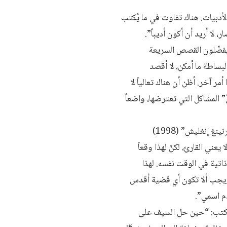
لأدبيات. هناك تفاوت في ما يُكتب
لا أريد أن أكون أديباً”.
 يفضّلون القصص السريعة
بساطة ما أمكن، لا أقصد
 آخر. أظن أن هناك تعالياً لا
 المشاكل التي تعترضها، واضعاً
ألهذا فضّل رشيد الضعيف استخدام ضمير المتكلم، بل أطلق اسمه هو على بعض أبطال رواياته، كما في “ليرنينغ إنغليش” (1998)
نا ولا يعني القارئ، لكنّ لهذا وقعاً
 ذاتية في الوقت نفسه. لهذا
ويجب ألا تكون أي قضية أقدس
م اسمي”.
ثة كتب: “حين حل السيف على