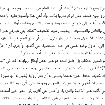
ون؟ ومع هذا، يضيف: “أعتقد أن التيار العام في الرواية اليوم يخرج عن ا
روائيون ضمنه حتى لو لم يدروا بذلك، وأنا أعي هذا وأشجع عليه. باختصار، 
 الأدبية أقرب إلى شرائح واسعة ومتنوعة من القراء، وخاصة أولئك الذين
مي والعامل والفيلسوف”، يجيب رشيد الضعيف، “لذلك أبني عبارتي على ال
تكشف الأعماق. هذه رغبتي وإرادتي. أما إلى أي مدى أنجح في ذلك فهذا أمر
بة إلي، أحاول وضع نفسي في جلد الشخصية التي أكتبها. وأجرب أن “أحلَّ”
متبنّياً أفكارها ومشاعرها وأذهب في ذلك أبعد ما يمكن”.
و“تصطفل ميريل ستريب” (2001)؟ “أفعل ذلك لأنه يشعرني بالحرية. اختياري لهذه الطريقة يعنيني أ
ناك تكثيف لمتعة القارئ عندما يتسنى له أن يقرأ رواية يُخيل له أنها سيرة
ه مبررات أخرى جاءت من زمن الحرب، وهو قناعتي بأني مهم كالقضية 
 تأكيد على الذاتية والفردية. وأحس أنني أقرب إلى النص حين أستخد
بدايات رشيد الضعيف الشعرية. قبل انتقاله الى الرواية، صدرت له ثلا